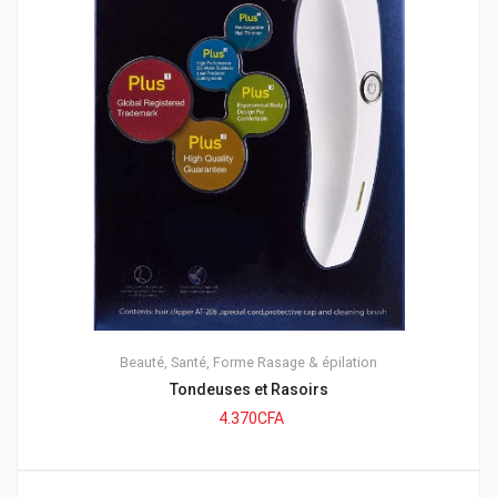
Beauté, Santé, Forme
Rasage & épilation
Tondeuses et Rasoirs
4.370
CFA